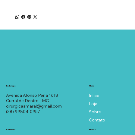
Menu
Endereço
Avenida Afonso Pena 1618
Início
Curral de Dentro - MG
Loja
cirurgicaamaral@gmail.com
(38) 99804-0957
Sobre
Contato
Políticas
Mídias