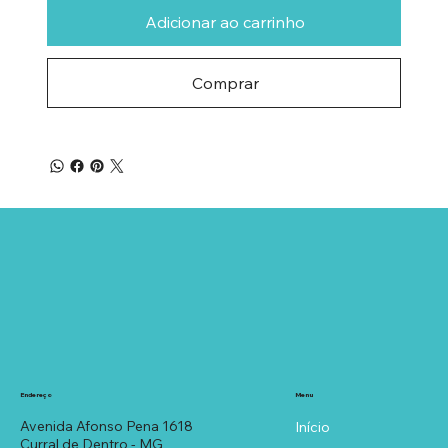
Adicionar ao carrinho
Comprar
Menu
Endereço
Avenida Afonso Pena 1618
Início
Curral de Dentro - MG