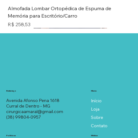
Almofada Lombar Ortopédica de Espuma de
Memória para Escritório/Carro
Preço
R$ 258,53
Novidade
ÁGUA
AR
GEL
AR
ÁGUA
Menu
Endereço
Avenida Afonso Pena 1618
Início
Curral de Dentro - MG
Loja
cirurgicaamaral@gmail.com
(38) 99804-0957
Sobre
Contato
Políticas
Mídias