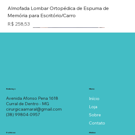
Almofada Lombar Ortopédica de Espuma de
Memória para Escritório/Carro
Preço
R$ 258,53
Novidade
ÁGUA
AR
GEL
AR
ÁGUA
Menu
Endereço
Avenida Afonso Pena 1618
Início
Curral de Dentro - MG
Loja
cirurgicaamaral@gmail.com
(38) 99804-0957
Sobre
Contato
Políticas
Mídias