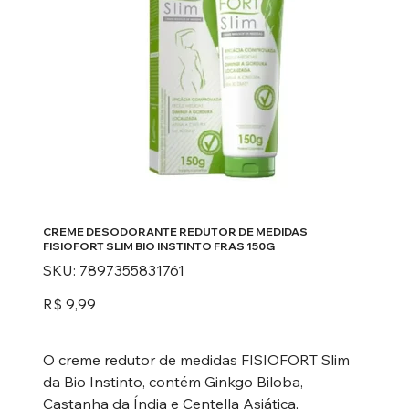
CREME DESODORANTE REDUTOR DE MEDIDAS
FISIOFORT SLIM BIO INSTINTO FRAS 150G
SKU
SKU:
7897355831761
7897355831761
Preço
R$ 9,99
O creme redutor de medidas FISIOFORT Slim
da Bio Instinto, contém Ginkgo Biloba,
Castanha da Índia e Centella Asiática,