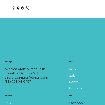
Menu
Endereço
Avenida Afonso Pena 1618
Início
Curral de Dentro - MG
Loja
cirurgicaamaral@gmail.com
(38) 99804-0957
Sobre
Contato
Políticas
Mídias
FAQ
Facebook