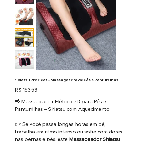
Shiatsu Pro Heat – Massageador de Pés e Panturrilhas
Preço
R$ 153,53
🌟 Massageador Elétrico 3D para Pés e
Panturrilhas – Shiatsu com Aquecimento
👉 Se você passa longas horas em pé,
trabalha em ritmo intenso ou sofre com dores
nas pernas e pés, este
Massageador Shiatsu