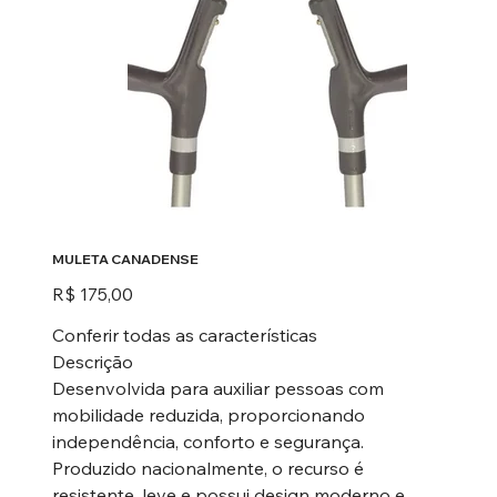
MULETA CANADENSE
Preço
R$ 175,00
Conferir todas as características
Descrição
Desenvolvida para auxiliar pessoas com
mobilidade reduzida, proporcionando
independência, conforto e segurança.
Produzido nacionalmente, o recurso é
resistente, leve e possui design moderno e