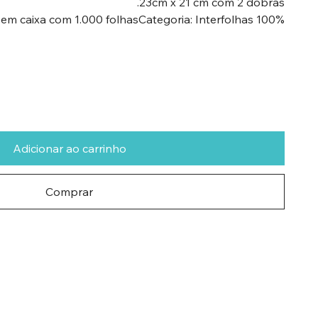
23cm x 21 cm com 2 dobras.
100% Celulose VirgemDisponível em caixa com 1.000 folhasCategoria: Interfolhas
Adicionar ao carrinho
Comprar