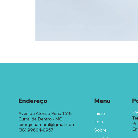
Endereço
Menu
Po
FA
Início
Avenida Afonso Pena 1618
Te
Curral de Dentro - MG
Loja
Pr
cirurgicaamaral@gmail.com
En
Sobre
(38) 99804-0957