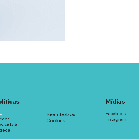
líticas
Mídias
Q
Facebook
Reembolsos
rmos
Instagram
Cookies
ivacidade
trega