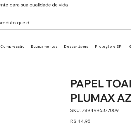
te para sua qualidade de vida
Compressão
Equipamentos
Descartáveis
Proteção e EPI
G
L
PAPEL TOA
PLUMAX A
SKU
SKU:
7894996377009
7894996377009
Preço
R$ 44,95