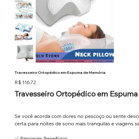
Travesseiro Ortopédico em Espuma de Memória
Preço
R$ 116,72
Travesseiro Ortopédico em Espuma 
Se você acorda com dores no pescoço ou sente descon
certa para noites de sono mais tranquilas e viagens 
✅ Principais Benefícios: