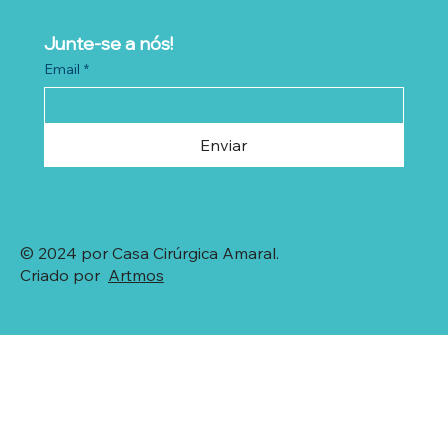
Junte-se a nós!
Email
*
Enviar
© 2024 por Casa Cirúrgica Amaral.
Criado por
Artmos